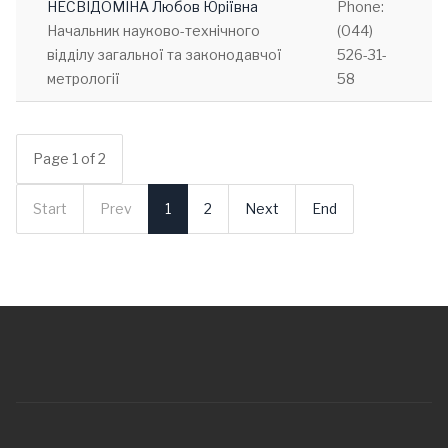
НЕСВІДОМІНА Любов Юріївна
Phone:
Начальник науково-технічного
(044)
відділу загальної та законодавчої
526-31-
метрології
58
Page 1 of 2
Start
Prev
1
2
Next
End