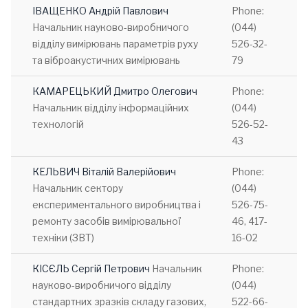
ІВАЩЕНКО Андрій Павлович
Phone:
Начальник науково-виробничого
(044)
відділу вимірювань параметрів руху
526-32-
та віброакустичних вимірювань
79
КАМАРЕЦЬКИЙ Дмитро Олегович
Phone:
Начальник відділу інформаційних
(044)
технологій
526-52-
43
КЕЛЬВИЧ Віталій Валерійович
Phone:
Начальник сектору
(044)
експериментального виробництва і
526-75-
ремонту засобів вимірювальної
46, 417-
техніки (ЗВТ)
16-02
КІСЄЛЬ Сергій Петрович
Начальник
Phone:
науково-виробничого відділу
(044)
стандартних зразків складу газових,
522-66-