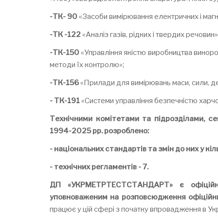
-ТК
-
90
«Засоби вимірювання електричних і магн
-ТК
-122
«Аналіз газів, рідких і твердих речовин»
-ТК
-
150
«Управління якістю виробництва виноробн
методи їх контролю»;
-ТК
-
156
«Прилади для вимірювань маси, сили, де
- ТК-191
«Системи управління безпечністю харчо
Технічними комітетами та підрозділами,
1994-2025
рр. розроблено:
- національних стандартів
та змін до них у кіл
- технічних регламентів - 7.
ДП «У
КРМЕТРТЕСТСТАНДАРТ
» є офіці
уповноваженим на розповсюдження офіційни
працює у цій сфері з початку впровадження в Укра