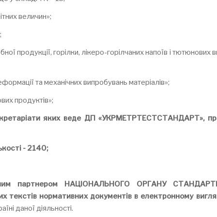
ітних величин»;
;
ої продукції, горілки, лікеро-горілчаних напоїв і тютюнових ви
формації та механічних випробувань матеріалів»;
вих продуктів»;
 секретаріати яких веде ДП «УКРМЕТРТЕСТСТАНДАРТ»
,
пр
ькості - 2140;
йним партнером НАЦІОНАЛЬНОГО ОРГАНУ СТАНДАРТИ
х текстів нормативних документів в електронному вигля
їні даної діяльності.