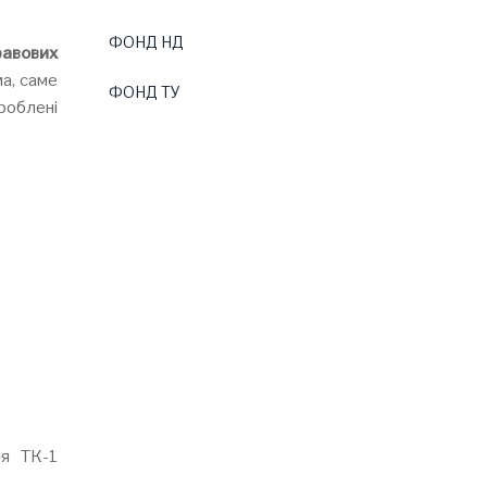
ФОНД НД
равових
ма, саме
ФОНД ТУ
роблені
ня ТК-1