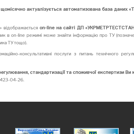
 щомісячно
актуалізується автоматизована база даних «Т
и» відображається
on
-
line
на сайті ДП «У
КРМЕТРТЕСТСТА
к в on-line режимі може знайти інформацію про ТУ (позначе
ника ТУ тощо).
маційно-консультативні послуги з питань технічного регул
 регулювання, стандартизації та споживчої експертизи Ви
) 423-04-26.