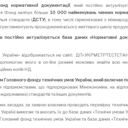
онд нормативної документації
, який постійно актуалізує
ні Фонд налічує більше
10 000 найменувань чинних норм
ьні стандарти (
ДСТУ
), в тому числі гармонізовані з міжнаро
які регламентують проходження всього життєвого циклу продукц
а постійно актуалізується база даних «Нормативні до
нти України» відображається на сайті ДП«УКРМЕТРТЕСТСТ
 допомогою якого в on-line режимі можливо знайти всю не
ійних копій НД.
 Головного фонду технічних умов України,
який включає п
 підприємствами, що підпорядковані Мінекономіки, на відпов
іждержавних) стандартів та інших документів.
них засадах, за заявою власника проводить перевірку технічни
в Україні вимогам та вносить їх до бази даних «Технічні умови 
ловний фонд технічних умов України та база даних «Технічн