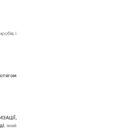
робів, і
отягом
ЗАЦІЇ,
ді
, який