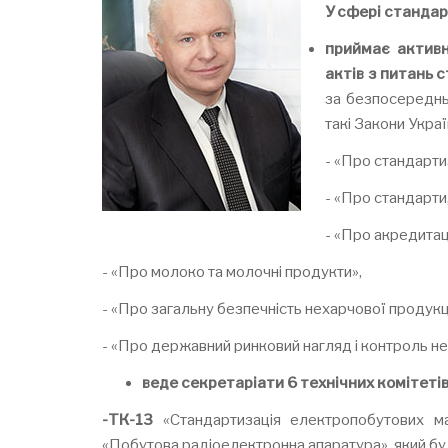
У сфері стандар
приймає активн
актів з питань с
за безпосередн
такі Закони Украї
- «Про стандарти
- «Про стандарти,
- «Про акредитаці
- «Про молоко та молочні продукти»,
- «Про загальну безпечність нехарчової продукці
- «Про державний ринковий нагляд і контроль не
веде секретаріати 6 технічних комітеті
-ТК
-
13
«Стандартизація електропобутових м
«Побутова радіоелектронна апаратура», який буд