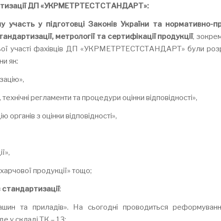
тизації ДП «У
КРМЕТРТЕСТСТАНДАРТ
»:
у участь у підготовці
Законів України та нормативно-п
тандартизації, метрології та сертифікації продукції
, зокре
ьої участі фахівців ДП «УКРМЕТРТЕСТСТАНДАРТ» були роз
ни як:
зацію»,
 технічні регламенти та процедури оцінки відповідності»,
ю органів з оцінки відповідності»,
ї»,
харчової продукції» тощо;
в стандартизації
:
ашин та приладів». На сьогодні проводиться реформуван
е у складі ТК – 13;