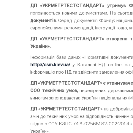
ДП «У
КРМЕТРТЕСТСТАНДАРТ
»
утримує
Ф
поповнюється новими документами. На сьогод
документів
. Серед документів Фонду: націонал
європейськими, рекомендації, інструкції тощо, 
ДП «У
КРМЕТРТЕСТСТАНДАРТ
»
створена т
України».
Інформація бази даних «Нормативні докуме
http://csm.kiev.ua/
у Каталозі НД on-line, за
інформацію про НД та здійснити замовлення офіц
ДП «У
КРМЕТРТЕСТСТАНДАРТ
»
є
утримувачем
000 технічних умов,
перевірених державними
вимогам законодавства України, національних (м
ДП «У
КРМЕТРТЕСТСТАНДАРТ
»
на добровіль
змін до технічних умов на відповідність чинним 
згідно з СОУ КЗПС 74.9-02568182-002:2014 «Го
України».