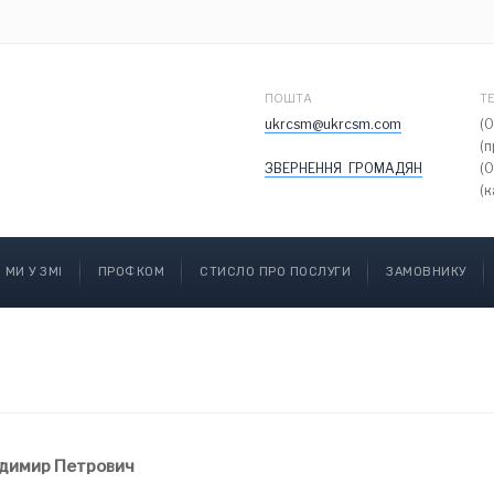
ПОШТА
Т
ukrcsm@ukrcsm.com
(
(
ЗВЕРНЕННЯ ГРОМАДЯН
(
(к
МИ У ЗМІ
ПРОФКОМ
СТИСЛО ПРО ПОСЛУГИ
ЗАМОВНИКУ
димир Петрович