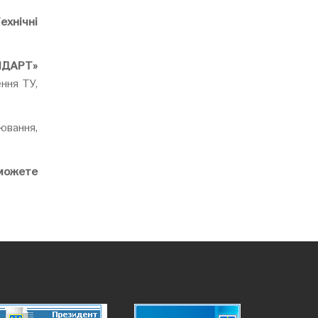
ехнічні
НДАРТ
»
ння ТУ,
ювання,
 можете