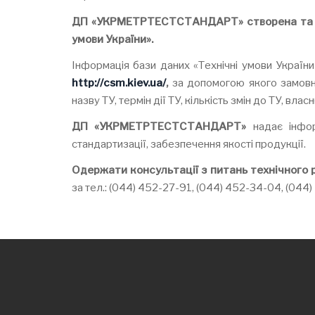
ДП «У
КРМЕТРТЕСТСТАНДАРТ
»
створена та
умови України».
Інформація бази даних «Технічні умови Україн
http://csm.kiev.ua/
,
за допомогою якого замовни
назву ТУ, термін дії ТУ, кількість змін до ТУ, влас
ДП «У
КРМЕТРТЕСТСТАНДАРТ
»
надає інфор
стандартизації, забезпечення якості продукції.
Одержати консультації
з питань технічного
за тел.: (044) 452-27-91, (044) 452-34-04, (044