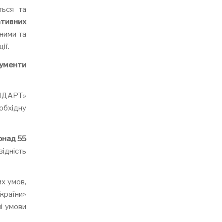
ться та
ативних
дними та
ії.
кументи
АНДАРТ»
обхідну
онад 55
ідність
х умов,
України»
і умови