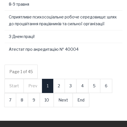
8-9 травня
Сприятливе психосоціальне робоче середовище: шлях
до процвітання працівників та сильної організації
З Днем праці!
Атестат про акредитацію № 40004
Page 1 of 45
Start
Prev
1
2
3
4
5
6
7
8
9
10
Next
End