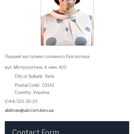
Перший заступник головного бухгалтера
Address:
вул. Метрологічна, 4, кімн. 420
City or Suburb:
Київ
Postal Code:
03143
Country:
Україна
Phone:
(044) 526-36-29
Email:
aklimas@ukrcsm.kiev.ua
Contact Form