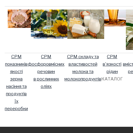
СРМ
СРМ
СРМ складу та
СРМ
показників
фосфоровмісних
властивостей
в'язкості
вміс
якості
речовин
молока
та
рідин
ре
зерна
в рослинних
молокопродуктів
КАТАЛОГ
насіння та
оліях
продуктів
їх
переробки