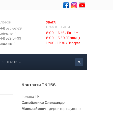
Select your lang
ЕЛЕФОН
УВАГА!
ГРАФІК РОБОТИ
044) 526-52-29
8:00 - 16:45 /
Пн. - Чт.
приймальня)
8:00 - 15:30 /
П’ятниця
044) 522-14-99
12:00 - 12:30 /
Перерва
анцелярія)
КОНТАКТИ
Контакти ТК 156
Голова ТК
Самойленко Олександр
Миколайович
- директор науково-