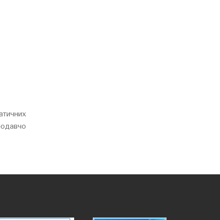
атичних
нодавчо