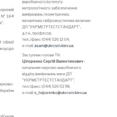
виробничого інституту
метрологічного забезпечення
творений
вимірювань геометричних,
6 № 164
механічних і віброакустичних величин
в".
ДП "УКРМЕТРТЕСТСТАНДАРТ",
д.т.н., професор,
тел../факс (044) 526 12 04,
й сфері
e-mail:
asam@ukrcsm.kiev.ua
.
їни щодо
Заступник голови ТК:
Ціпоренко Сергій Валентинович
-
начальник науково-виробничого
відділу вимірювань маси ДП
"УКРМЕТРТЕСТСТАНДАРТ",
ауково-
тел./факс: (044) 526 53 98,
України
e-mail:
s_tsiporenko@ukrcsm.kiev.ua
б’єктів