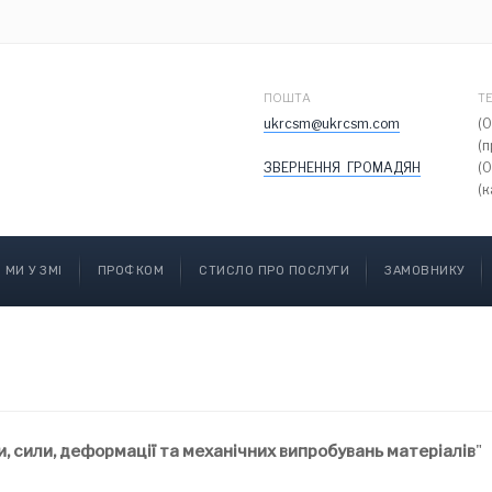
ПОШТА
Т
ukrcsm@ukrcsm.com
(
(
ЗВЕРНЕННЯ ГРОМАДЯН
(
(к
МИ У ЗМІ
ПРОФКОМ
СТИСЛО ПРО ПОСЛУГИ
ЗАМОВНИКУ
, сили, деформації та механічних випробувань матеріалів
"