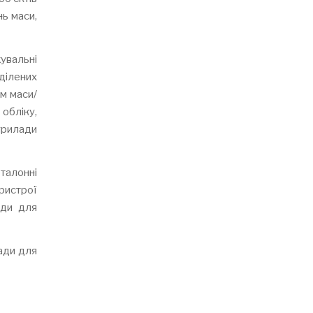
нь маси,
увальні
зділених
ям маси/
 обліку,
 прилади
талонні
ристрої
нди для
ади для