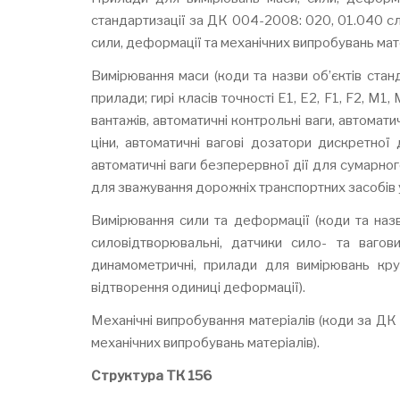
стандартизації за ДК 004-2008: 020, 01.040 сло
сили, деформації та механічних випробувань мате
Вимірювання маси (коди та назви об’єктів ста
прилади; гирі класів точності E1, E2, F1, F2, M
вантажів, автоматичні контрольні ваги, автомати
ціни, автоматичні вагові дозатори дискретної 
автоматичні ваги безперервної дії для сумарног
для зважування дорожніх транспортних засобів у 
Вимірювання сили та деформації (коди та назв
силовідтворювальні, датчики сило- та вагов
динамометричні, прилади для вимірювань кру
відтворення одиниці деформації).
Механічні випробування матеріалів (коди за ДК
механічних випробувань матеріалів).
Структура ТК 156