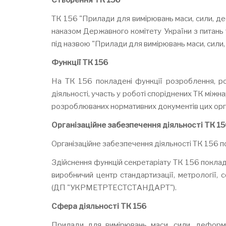
Створення ТК 156
ТК 156 "Прилади для вимірювань маси, сили, деф
наказом Державного комітету України з питань
під назвою "Прилади для вимірювань маси, сили,
Функції ТК 156
На ТК 156 покладені функції розроблення, ро
діяльності, участь у роботі споріднених ТК міжн
розроблюваних нормативних документів цих орга
Організаційне забезпечення діяльності ТК 15
Організаційне забезпечення діяльності ТК 156 п
Здійснення функцій секретаріату ТК 156 покла
виробничий центр стандартизації, метрології, 
(ДП "УКРМЕТРТЕСТСТАНДАРТ").
Сфера діяльності ТК 156
Прилади для вимірювань маси, сили, деформац