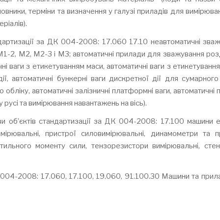
вники, терміни та визначення у галузі приладів для вимірюва
ріалів).
ндартизації за ДК 004-2008: 17.060 17.10 неавтоматичні зваж
1, M1-2, M2, M2-3 і M3; автоматичні прилади для зважування ро
чні ваги з етикетуванням маси, автоматичні ваги з етикетуванн
дії, автоматичні бункерні ваги дискретної дії для сумарного
о обліку, автоматичні залізничні платформні ваги, автоматичні
русі та вимірювання навантажень на вісь).
и об’єктів стандартизації за ДК 004-2008: 17.100 машини е
имірювальні, пристрої силовимірювальні, динамометри та п
тильного моменту сили, тензорезистори вимірювальні, сте
 004-2008: 17.060, 17.100, 19.060, 91.100.30 Машини та прил