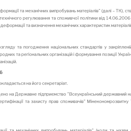
ормації та механічних випробувань матеріалів" (далі – ТК), с
 технічного регулювання та споживчої політики від 14.06.200
 деформації та визначення механічних характеристик матеріалі
згляду та погодження національних стандартів у закріплені
ародних та регіональних організацій і формування позиції Укра
нізацій.
6
окладається на його секретаріат.
дено на Державне підприємство "Всеукраїнський державний н
сертифікації та захисту прав споживачів" Мінекономрозвитку 
ії та механічних випробувань матеріалів" (коди та назви о