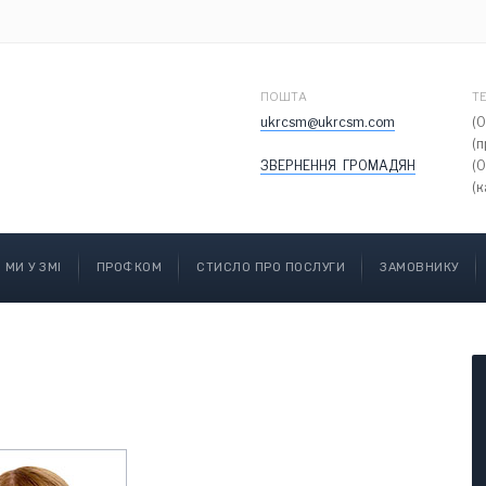
ПОШТА
Т
ukrcsm@ukrcsm.com
(
(
ЗВЕРНЕННЯ ГРОМАДЯН
(
(к
МИ У ЗМІ
ПРОФКОМ
СТИСЛО ПРО ПОСЛУГИ
ЗАМОВНИКУ