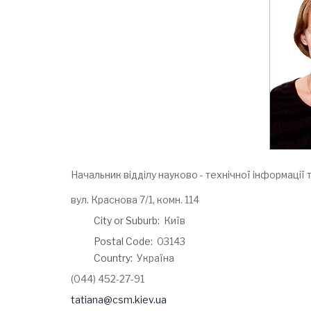
Начальник відділу науково - технічної інформаці
Address:
вул. Краснова 7/1, комн. 114
City or Suburb:
Київ
Postal Code:
03143
Country:
Україна
Phone:
(044) 452-27-91
Email:
tatiana@csm.kiev.ua