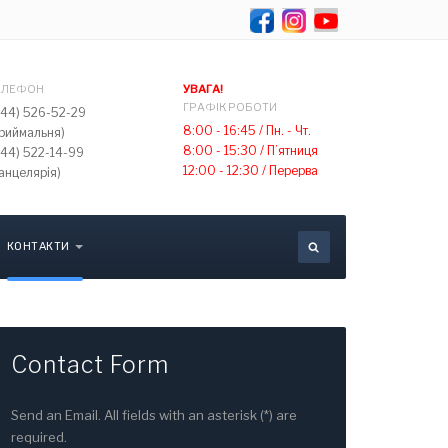
Select your lang
ЕЛЕФОН
УВАГА!
ГРАФІК РОБОТИ
044) 526-52-29
8:00 - 16:45 /
Пн. - Чт.
приймальня)
8:00 - 15:30 /
П’ятниця
044) 522-14-99
12:00 - 12:30 /
Перерва
анцелярія)
КОНТАКТИ
Contact Form
Send an Email. All fields with an asterisk (*) are
required.