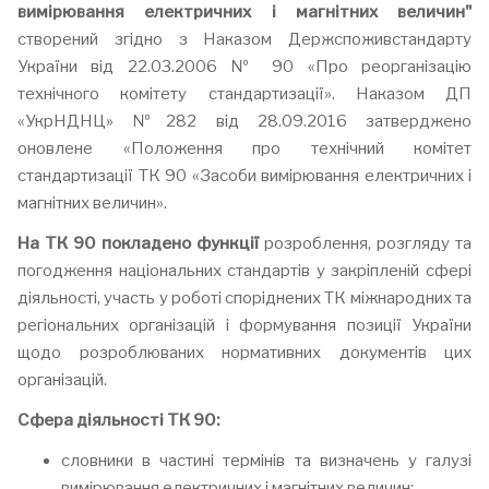
вимірювання електричних і магнітних величин"
створений згідно з Наказом Держспоживстандарту
України від 22.03.2006 № 90 «Про реорганізацію
технічного комітету стандартизації». Наказом ДП
«УкрНДНЦ» №282 від 28.09.2016 затверджено
оновлене «Положення про технічний комітет
стандартизації ТК 90 «Засоби вимірювання електричних і
магнітних величин».
На ТК 90 покладено функції
розроблення, розгляду та
погодження національних стандартів у закріпленій сфері
діяльності, участь у роботі споріднених ТК міжнародних та
регіональних організацій і формування позиції України
щодо розроблюваних нормативних документів цих
організацій.
Сфера діяльності ТК 90:
словники в частині термінів та визначень у галузі
вимірювання електричних і магнітних величин;