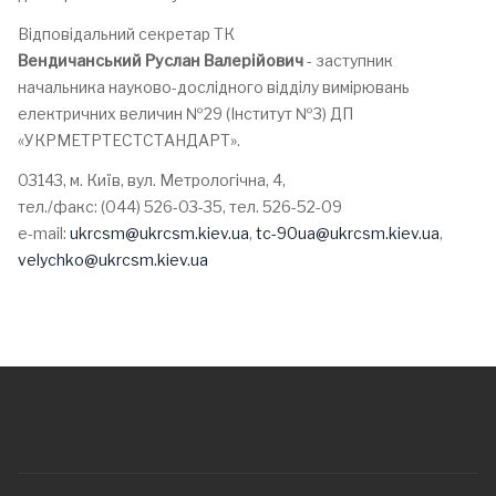
Відповідальний секретар ТК
Вендичанський Руслан Валерійович
- заступник
начальника науково-дослідного відділу вимірювань
електричних величин №29 (Інститут №3) ДП
«УКРМЕТРТЕСТСТАНДАРТ».
03143, м. Київ, вул. Метрологічна, 4,
тел./факс: (044) 526-03-35, тел. 526-52-09
е-mail:
ukrcsm@ukrcsm.kiev.ua
,
tc-90ua@ukrcsm.kiev.ua
,
velychko@ukrcsm.kiev.ua