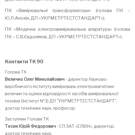
ПК «Вимірювальні трансформатори» (голова ПК –
Ю.Л.Анохін, ДП «УКРМЕТРТЕСТСТАНДАРТ»);
ПК «Медична електровимірювальна апаратура» (голова
ПК – С.В.Євдокімов, ДП «УКРМЕТРТЕСТСТАНДАРТ»).
Контакти ТК 90
Голова ТК
Величко Олег Миколайович
- директор Науково-
виробничого інституту вимірювань електромагнітних
величин та оцінки відповідності засобів вимірювальної
техніки (Інститут №3) ДП "УКРМЕТРТЕСТСТАНДАРТ",
доктор технічних наук, професор.
Заступник Голови ТК
Тесик Юрій Федорович
- СП ЗАТ «ЕЛВІН», директор,
доктор технічних наук.