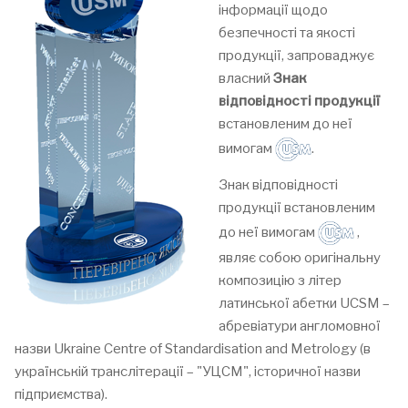
інформації щодо
безпечності та якості
продукції, запроваджує
власний
Знак
відповідності продукції
встановленим до неї
вимогам
.
Знак відповідності
продукції встановленим
до неї вимогам
,
являє собою оригінальну
композицію з літер
латинської абетки UCSM –
абревіатури англомовної
назви Ukraine Centre of Standardisation and Metrology (в
українській транслітерації – "УЦСМ", історичної назви
підприємства).