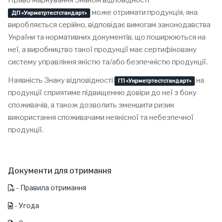
Право маркування Знаком відповідності
може отримати продукція, яка
ДП «Укрметртестстандарт»
виробляється серійно, відповідає вимогам законодавства
України та нормативних документів, що поширюються на
неї, а виробництво такої продукції має сертифіковану
систему управління якістю та/або безпечністю продукції.
Наявність Знаку відповідності
на
ГП «Укрметртестстандарт»
продукції сприятиме підвищенню довіри до неї з боку
споживачів, а також дозволить зменшити ризик
використання споживачами неякісної та небезпечної
продукції.
Документи для отримання
- Правила отримання
- Угода