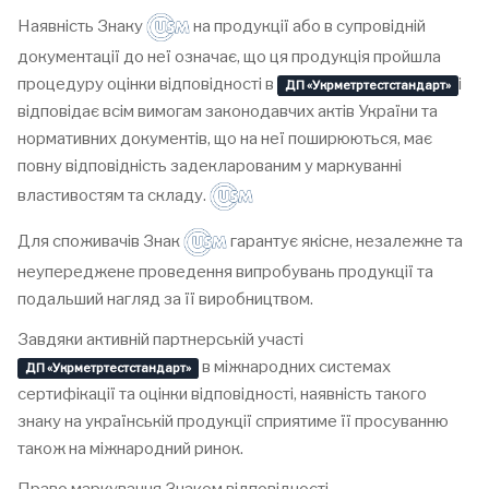
Наявність Знаку
на продукції або в супровідній
документації до неї означає, що ця продукція пройшла
процедуру оцінки відповідності в
і
ДП «Укрметртестстандарт»
відповідає всім вимогам законодавчих актів України та
нормативних документів, що на неї поширюються, має
повну відповідність задекларованим у маркуванні
властивостям та складу.
Для споживачів Знак
гарантує якісне, незалежне та
неупереджене проведення випробувань продукції та
подальший нагляд за її виробництвом.
Завдяки активній партнерській участі
в міжнародних системах
ДП «Укрметртестстандарт»
сертифікації та оцінки відповідності, наявність такого
знаку на українській продукції сприятиме її просуванню
також на міжнародний ринок.