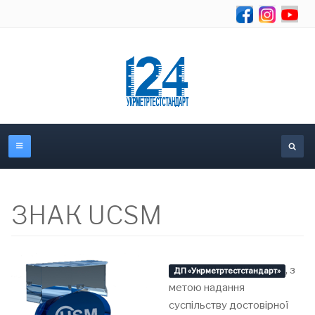
Se
ЗНАК UCSM
, з
ДП «Укрметртестстандарт»
метою надання
суспільству достовірної