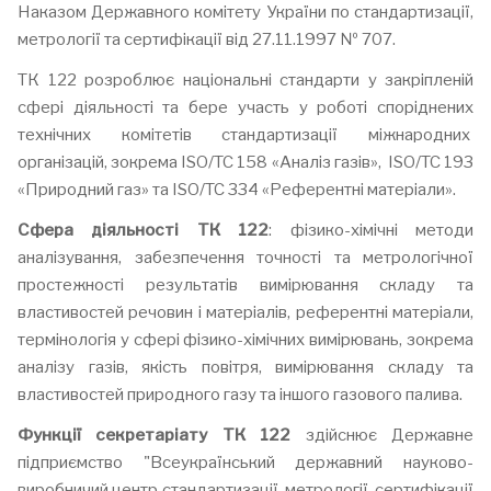
Наказом Державного комітету України по стандартизації,
метрології та сертифікації від 27.11.1997 № 707.
ТК 122 розроблює національні стандарти у закріпленій
сфері діяльності та бере участь у роботі споріднених
технічних комітетів стандартизації міжнародних
організацій, зокрема ISO/TC 158 «Аналіз газів», ISO/TC 193
«Природний газ» та ISO/TC 334 «Референтні матеріали».
Сфера діяльності ТК 122
: фізико-хімічні методи
аналізування, забезпечення точності та метрологічної
простежності результатів вимірювання складу та
властивостей речовин і матеріалів, референтні матеріали,
термінологія у сфері фізико-хімічних вимірювань, зокрема
аналізу газів, якість повітря, вимірювання складу та
властивостей природного газу та іншого газового палива.
Функції секретаріату ТК 122
здійснює Державне
підприємство "Всеукраїнський державний науково-
виробничий центр стандартизації, метрології, сертифікації