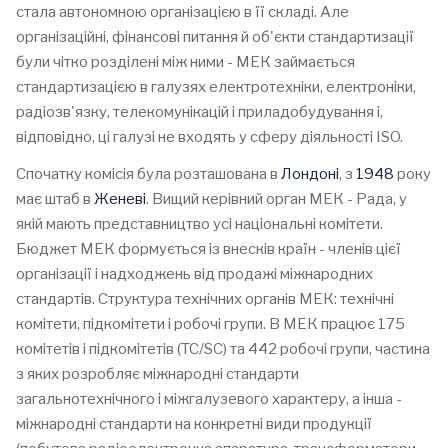
стала автономною організацією в її складі. Але
організаційні, фінансові питання й об'єкти стандартизації
були чітко розділені між ними - МЕК займається
стандартизацією в галузях електротехніки, електроніки,
радіозв'язку, телекомунікацій і приладобудування і,
відповідно, ці галузі не входять у сферу діяльності ISO.
Спочатку комісія була розташована в
Лондоні
, з
1948
року
має штаб в
Женеві
. Вищий керівний орган МЕК - Рада, у
якій мають представництво усі національні комітети.
Бюджет МЕК формується із внесків країн - членів цієї
організації і надходжень від продажі міжнародних
стандартів. Структура технічних органів МЕК: технічні
комітети, підкомітети і робочі групи. В МЕК працює 175
комітетів і підкомітетів (TC/SC) та 442 робочі групи, частина
з яких розробляє міжнародні стандарти
загальнотехнічного і міжгалузевого характеру, а інша -
міжнародні стандарти на конкретні види продукції