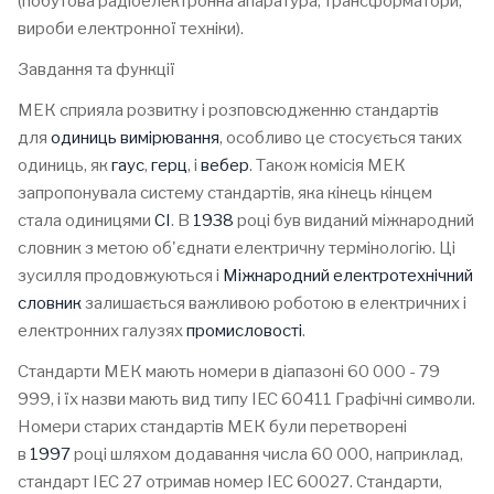
(побутова радіоелектронна апаратура, трансформатори,
вироби електронної техніки).
Завдання та функції
МЕК сприяла розвитку і розповсюдженню стандартів
для
одиниць вимірювання
, особливо це стосується таких
одиниць, як
гаус
,
герц
, і
вебер
. Також комісія МЕК
запропонувала систему стандартів, яка кінець кінцем
стала одиницями
СІ
. В
1938
році був виданий міжнародний
словник з метою об'єднати електричну термінологію. Ці
зусилля продовжуються і
Міжнародний електротехнічний
словник
залишається важливою роботою в електричних і
електронних галузях
промисловості
.
Стандарти МЕК мають номери в діапазоні 60 000 - 79
999, і їх назви мають вид типу IEC 60411 Графічні символи.
Номери старих стандартів МЕК були перетворені
в
1997
році шляхом додавання числа 60 000, наприклад,
стандарт IEC 27 отримав номер IEC 60027. Стандарти,