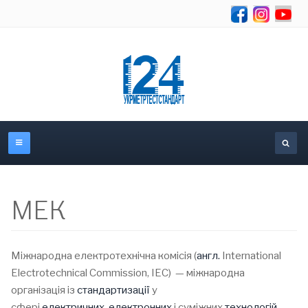
Se
МЕК
Міжнародна електротехнічна комісія (
англ.
International
Electrotechnical Commission, ІЕС) — міжнародна
організація із
стандартизації
у
сфері
електричних
,
електронних
і суміжних
технологій
.