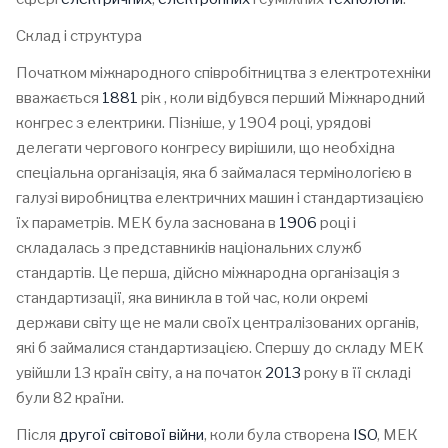
Склад і структура
Початком міжнародного співробітництва з електротехніки
вважається
1881
рік , коли відбувся перший Міжнародний
конгрес з електрики. Пізніше, у 1904 році, урядові
делегати чергового конгресу вирішили, що необхідна
спеціальна організація, яка б займалася термінологією в
галузі виробництва електричних машин і стандартизацією
їх параметрів. МЕК була заснована в
1906
році і
складалась з представників національних служб
стандартів. Це перша, дійсно міжнародна організація з
стандартизації, яка виникла в той час, коли окремі
держави світу ще не мали своїх централізованих органів,
які б займалися стандартизацією. Спершу до складу МЕК
увійшли 13 країн світу, а на початок
2013
року в її складі
були 82 країни.
Після
другої світової війни
, коли була створена
ISO
, МЕК